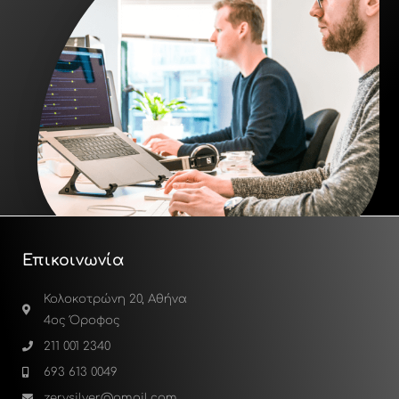
Επικοινωνία
Κολοκοτρώνη 20, Αθήνα
4ος Όροφος
211 001 2340
693 613 0049
zervsilver@gmail.com