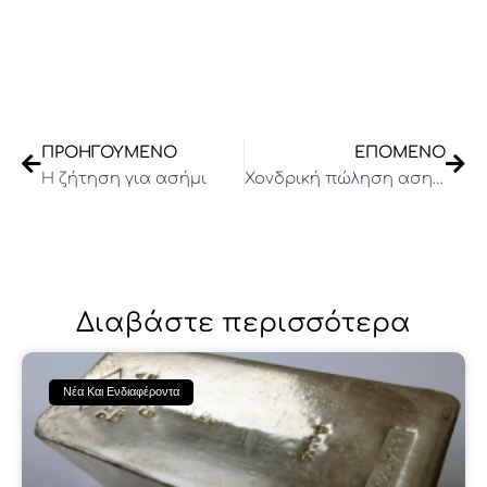
Prev
Nex
ΠΡΟΗΓΟΎΜΕΝΟ
ΕΠΌΜΕΝΟ
Η ζήτηση για ασήμι
Χονδρική πώληση ασημιού (Αφος)
Διαβάστε περισσότερα
Νέα Και Ενδιαφέροντα