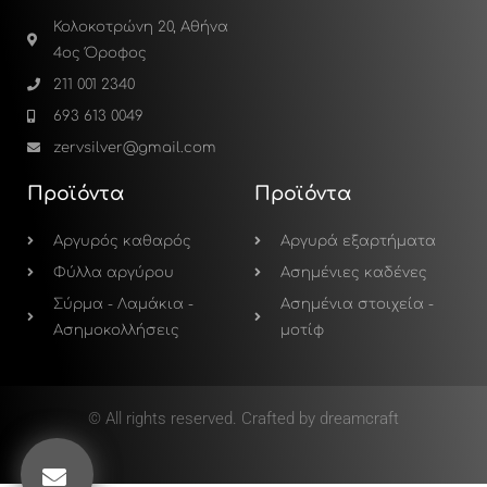
Κολοκοτρώνη 20, Αθήνα
4ος Όροφος
211 001 2340
693 613 0049
zervsilver@gmail.com
Προϊόντα
Προϊόντα
Αργυρός καθαρός
Αργυρά εξαρτήματα
Φύλλα αργύρου
Ασημένιες καδένες
Σύρμα - Λαμάκια -
Ασημένια στοιχεία -
Ασημοκολλήσεις
μοτίφ
© All rights reserved. Crafted by dreamcraft