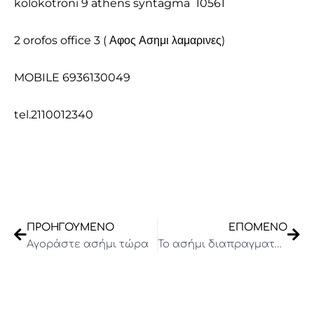
kolokotroni 9 athens syntagma 10561
2 orofos office 3 ( Αφος Ασημι λαμαρινες)
MOBILE 6936130049
tel.2110012340
Prev
Nex
ΠΡΟΗΓΟΎΜΕΝΟ
ΕΠΌΜΕΝΟ
Αγοράστε ασήμι τώρα
Το ασήμι διαπραγματεύεται