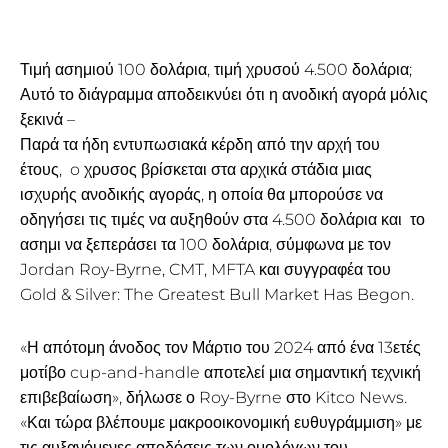
Τιμή ασημιού 100 δολάρια, τιμή χρυσού 4.500 δολάρια;
Αυτό το διάγραμμα αποδεικνύει ότι η ανοδική αγορά μόλις
ξεκινά –
Παρά τα ήδη εντυπωσιακά κέρδη από την αρχή του
έτους, o χρυσος βρίσκεται στα αρχικά στάδια μιας
ισχυρής ανοδικής αγοράς, η οποία θα μπορούσε να
οδηγήσει τις τιμές να αυξηθούν στα 4.500 δολάρια και το
ασημι να ξεπεράσει τα 100 δολάρια, σύμφωνα με τον
Jordan Roy-Byrne, CMT, MFTA και συγγραφέα του
Gold & Silver: The Greatest Bull Market Has Begon.
«Η απότομη άνοδος τον Μάρτιο του 2024 από ένα 13ετές
μοτίβο cup-and-handle αποτελεί μια σημαντική τεχνική
επιβεβαίωση», δήλωσε ο Roy-Byrne στο Kitco News.
«Και τώρα βλέπουμε μακροοικονομική ευθυγράμμιση» με
τις αυξανόμενες αποδόσεις των ομολόγων του