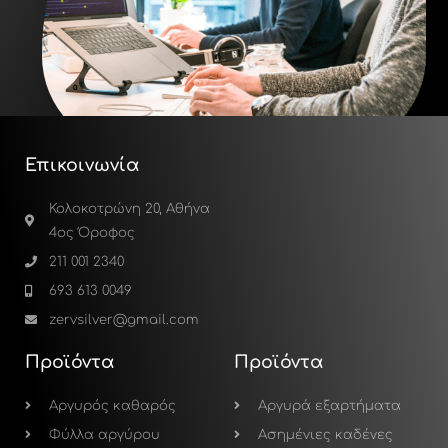
Επικοινωνία
Κολοκοτρώνη 20, Αθήνα
4ος Όροφος
211 001 2340
693 613 0049
zervsilver@gmail.com
Προϊόντα
Προϊόντα
Αργυρός καθαρός
Αργυρά εξαρτήματα
Φύλλα αργύρου
Ασημένιες καδένες