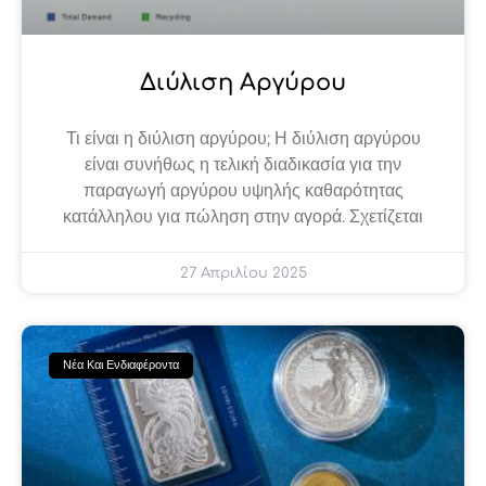
Διύλιση Αργύρου
Τι είναι η διύλιση αργύρου; Η διύλιση αργύρου
είναι συνήθως η τελική διαδικασία για την
παραγωγή αργύρου υψηλής καθαρότητας
κατάλληλου για πώληση στην αγορά. Σχετίζεται
27 Απριλίου 2025
Νέα Και Ενδιαφέροντα