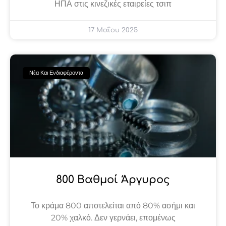
ΗΠΑ στις κινεζικές εταιρείες τσιπ
17 Μαΐου 2025
Νέα Και Ενδιαφέροντα
800 Βαθμοί Άργυρος
Το κράμα 800 αποτελείται από 80% ασήμι και
20% χαλκό. Δεν γερνάει, επομένως