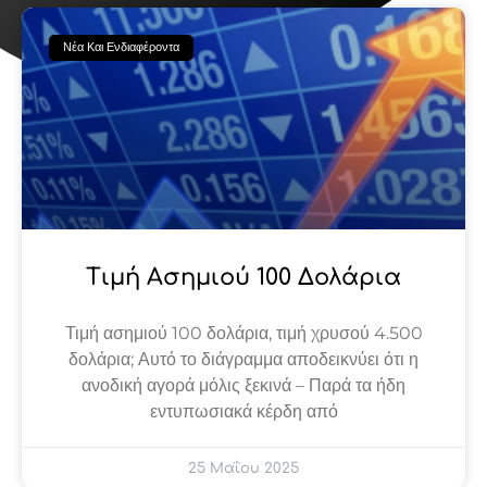
Page
Page
Page
Page
Page
Νέα Και Ενδιαφέροντα
Τιμή Ασημιού 100 Δολάρια
Τιμή ασημιού 100 δολάρια, τιμή χρυσού 4.500
δολάρια; Αυτό το διάγραμμα αποδεικνύει ότι η
ανοδική αγορά μόλις ξεκινά – Παρά τα ήδη
εντυπωσιακά κέρδη από
25 Μαΐου 2025