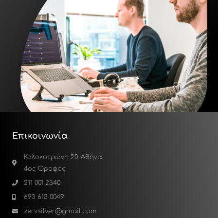
Επικοινωνία
Κολοκοτρώνη 20, Αθήνα
4ος Όροφος
211 001 2340
693 613 0049
zervsilver@gmail.com