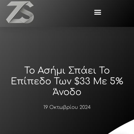
Μετάβαση
στο
περιεχόμενο
Το Ασήμι Σπάει Το
Επίπεδο Των $33 Με 5%
Άνοδο
19 Οκτωβρίου 2024