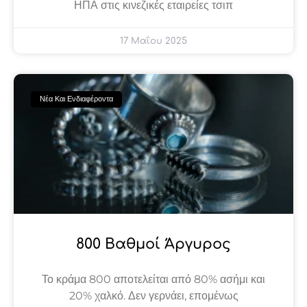
ΗΠΑ στις κινεζικές εταιρείες τσιπ
17 Μαΐου 2025
Νέα Και Ενδιαφέροντα
800 Βαθμοί Άργυρος
Το κράμα 800 αποτελείται από 80% ασήμι και
20% χαλκό. Δεν γερνάει, επομένως