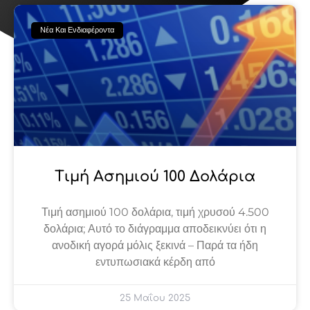
Page
Page
Page
Page
Page
Νέα Και Ενδιαφέροντα
Τιμή Ασημιού 100 Δολάρια
Τιμή ασημιού 100 δολάρια, τιμή χρυσού 4.500
δολάρια; Αυτό το διάγραμμα αποδεικνύει ότι η
ανοδική αγορά μόλις ξεκινά – Παρά τα ήδη
εντυπωσιακά κέρδη από
25 Μαΐου 2025