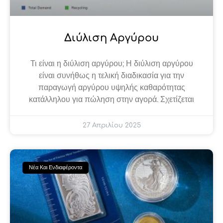
Διύλιση Αργύρου
Τι είναι η διύλιση αργύρου; Η διύλιση αργύρου
είναι συνήθως η τελική διαδικασία για την
παραγωγή αργύρου υψηλής καθαρότητας
κατάλληλου για πώληση στην αγορά. Σχετίζεται
27 Απριλίου 2025
Νέα Και Ενδιαφέροντα