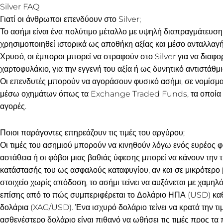
Silver FAQ
Γιατί οι άνθρωποι επενδύουν στο Silver;
Το ασήμι είναι ένα πολύτιμο μέταλλο με υψηλή διαπραγμάτευση
χρησιμοποιηθεί ιστορικά ως αποθήκη αξίας και μέσο ανταλλαγή
Χρυσό, οι έμποροι μπορεί να στραφούν στο Silver για να διαφ
χαρτοφυλάκιο, για την εγγενή του αξία ή ως δυνητικό αντιστά
Οι επενδυτές μπορούν να αγοράσουν φυσικό ασήμι, σε νομίσμα
μέσω οχημάτων όπως τα Exchange Traded Funds, τα οποία πα
αγορές.
Ποιοι παράγοντες επηρεάζουν τις τιμές του αργύρου;
Οι τιμές του ασημιού μπορούν να κινηθούν λόγω ενός ευρέος
αστάθεια ή οι φόβοι μιας βαθιάς ύφεσης μπορεί να κάνουν την 
κατάστασής του ως ασφαλούς καταφυγίου, αν και σε μικρότερο
στοιχείο χωρίς απόδοση, το ασήμι τείνει να αυξάνεται με χαμηλό
επίσης από το πώς συμπεριφέρεται το Δολάριο ΗΠΑ (USD) καθώ
δολάρια (XAG/USD). Ένα ισχυρό δολάριο τείνει να κρατά την τ
ασθενέστερο δολάριο είναι πιθανό να ωθήσει τις τιμές προς τ