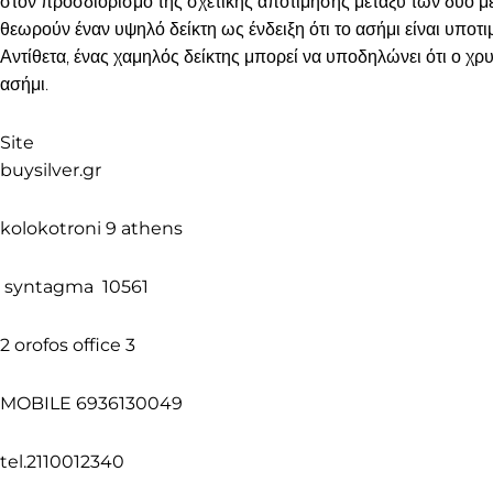
στον προσδιορισμό της σχετικής αποτίμησης μεταξύ των δύο μ
θεωρούν έναν υψηλό δείκτη ως ένδειξη ότι το ασήμι είναι υποτι
Αντίθετα, ένας χαμηλός δείκτης μπορεί να υποδηλώνει ότι ο χρ
ασήμι.
Site
buysilver.gr
kolokotroni 9 athens
syntagma 10561
2 orofos office 3
MOBILE 6936130049
tel.2110012340