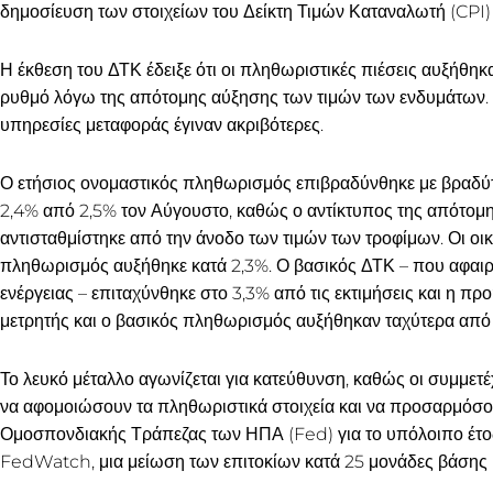
δημοσίευση των στοιχείων του Δείκτη Τιμών Καταναλωτή (CPI)
Η έκθεση του ΔΤΚ έδειξε ότι οι πληθωριστικές πιέσεις αυξήθη
ρυθμό λόγω της απότομης αύξησης των τιμών των ενδυμάτων. Επ
υπηρεσίες μεταφοράς έγιναν ακριβότερες.
Ο ετήσιος ονομαστικός πληθωρισμός επιβραδύνθηκε με βραδύ
2,4% από 2,5% τον Αύγουστο, καθώς ο αντίκτυπος της απότομη
αντισταθμίστηκε από την άνοδο των τιμών των τροφίμων. Οι οι
πληθωρισμός αυξήθηκε κατά 2,3%. Ο βασικός ΔΤΚ – που αφαιρεί
ενέργειας – επιταχύνθηκε στο 3,3% από τις εκτιμήσεις και η 
μετρητής και ο βασικός πληθωρισμός αυξήθηκαν ταχύτερα από
Το λευκό μέταλλο αγωνίζεται για κατεύθυνση, καθώς οι συμμετέ
να αφομοιώσουν τα πληθωριστικά στοιχεία και να προσαρμόσου
Ομοσπονδιακής Τράπεζας των ΗΠΑ (Fed) για το υπόλοιπο έτο
FedWatch, μια μείωση των επιτοκίων κατά 25 μονάδες βάσης (b