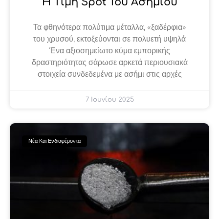
Η Τιμή Spot Του Ασημιού
Τα φθηνότερα πολύτιμα μέταλλα, «ξαδέρφια»
του χρυσού, εκτοξεύονται σε πολυετή υψηλά
Ένα αξιοσημείωτο κύμα εμπορικής
δραστηριότητας σάρωσε αρκετά περιουσιακά
στοιχεία συνδεδεμένα με ασήμι στις αρχές
7 Ιουνίου 2025
Νέα Και Ενδιαφέροντα