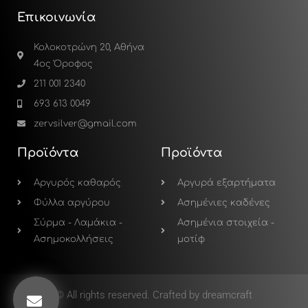
Επικοινωνία
Κολοκοτρώνη 20, Αθήνα
4ος Όροφος
211 001 2340
693 613 0049
zervsilver@gmail.com
Προϊόντα
Προϊόντα
Αργυρός καθαρός
Αργυρά εξαρτήματα
Φύλλα αργύρου
Ασημένιες καδένες
Σύρμα - Λαμάκια -
Ασημένια στοιχεία -
Ασημοκολλήσεις
μοτίφ
© All rights reserved. Crafted by dreamcraft