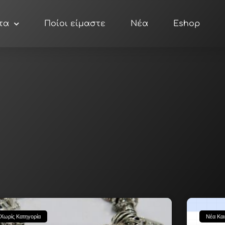
τα
Ποίοι είμαστε
Νέα
Eshop
Page
Page
Page
Page
Page
Χωρίς Κατηγορία
Νέα Και