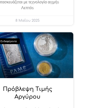
τασκευάζεται με τεχνολογία αιχμήs
Λεπτόs
8 Μαΐου 2025
 Ενδιαφέροντα
Πρόβλεψη Τιμής
Αργύρου