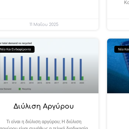
Κα
11 Μαΐου 2025
Νέα Και Ενδιαφέροντα
Νέα Και
Διύλιση Αργύρου
Τι είναι η διύλιση αργύρου; Η διύλιση
αργύρου είναι συνήθως η τελική διαδικασία