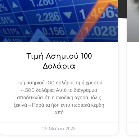
Τιμή Ασημιού 100
Δολάρια
Τιμή ασημιού 100 δολάρια, τιμή χρυσού
4.500 δολάρια; Αυτό το διάγραμμα
αποδεικνύει ότι η ανοδική αγορά μόλις
ξεκινά – Παρά τα ήδη εντυπωσιακά κέρδη
από
25 Μαΐου 2025